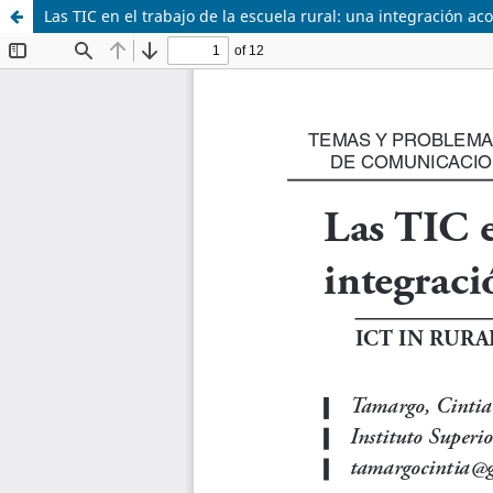
Las TIC en el trabajo de la escuela rural: una integración ac