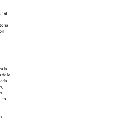
r el
toría
ión
o
a la
 de la
cada
o,
io
o en
ta