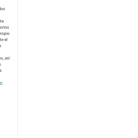
los
te
orios
propio
te el
e
s, así
s
s
en