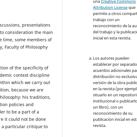
una
Creative Commons
Attribution License
que
permite a otros comparti
trabajo con un
iscussions, presentations
reconocimiento de la au
del trabajo y la publicac
to consideration the main
inicial en esta revista.
me time, some members of
, Faculty of Philosophy
Los autores pueden
establecer por separad
tion of the specificity of
acuerdos adicionales par
demic context discipline
distribución no exclusiva
within which we carry out
versión de la obra publi
en la revista (por ejempl
ition, because we are
situarlo en un repositor
ilosophy: his traditions,
institucional o publicarl
tion policies and
un libro), con un
der to be a part of a
reconocimiento de su
re it could not be done
publicación inicial en es
revista.
 a particular critique to