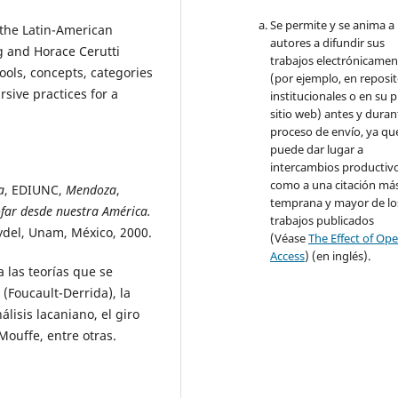
Se permite y se anima a 
f the Latin-American
autores a difundir sus
ig and Horace Cerutti
trabajos electrónicamen
ools, concepts, categories
(por ejemplo, en reposit
sive practices for a
institucionales o en su 
sitio web) antes y duran
proceso de envío, ya qu
puede dar lugar a
intercambios productivo
como a una citación má
a
, EDIUNC,
Mendoza
,
temprana y mayor de lo
ofar desde nuestra América.
trabajos publicados
ydel, Unam, México, 2000.
(Véase
The Effect of Op
Access
) (en inglés).
 las teorías que se
 (Foucault-Derrida), la
álisis lacaniano, el giro
Mouffe, entre otras.