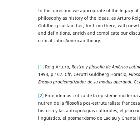
In this direction we appropriate of the legacy o
philosophy as history of the ideas, as Arturo Ro
Guldberg sustain her, for from there, with new t
and definitions, enrich and complicate our discur
critical Latin-American theory.
[1]
Roig Arturo,
Rostro y filosofía de América Latin
1993, p.107. Cfr. Cerutti Guldberg Horacio,
Filos
Ensayo problematizador de su modus operandi.
Cc
[2]
Entendemos crítica de la episteme moderna a
nutren de la filosofía pos-estruturalista francesa
historia y las antropologías culturales, el psicoan
lingüístico, el posmarxismo de Laclau y Chantal 