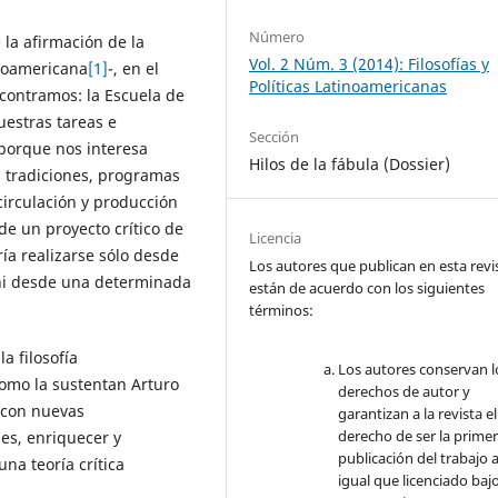
Número
 la afirmación de la
Vol. 2 Núm. 3 (2014): Filosofías y
inoamericana
[1]
-, en el
Políticas Latinoamericanas
contramos: la Escuela de
uestras tareas e
Sección
porque nos interesa
Hilos de la fábula (Dossier)
s tradiciones, programas
 circulación y producción
de un proyecto crítico de
Licencia
ía realizarse sólo desde
Los autores que publican en esta revi
 ni desde una determinada
están de acuerdo con los siguientes
términos:
a filosofía
Los autores conservan l
como la sustentan Arturo
derechos de autor y
, con nuevas
garantizan a la revista el
derecho de ser la prime
nes, enriquecer y
publicación del trabajo a
na teoría crítica
igual que licenciado baj