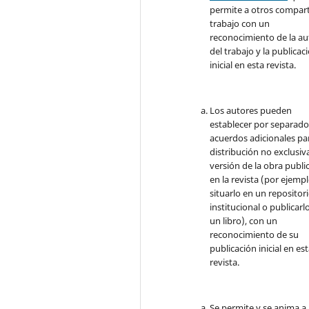
permite a otros comparti
trabajo con un
reconocimiento de la au
del trabajo y la publicac
inicial en esta revista.
Los autores pueden
establecer por separad
acuerdos adicionales par
distribución no exclusiva
versión de la obra publi
en la revista (por ejempl
situarlo en un repositor
institucional o publicarl
un libro), con un
reconocimiento de su
publicación inicial en es
revista.
Se permite y se anima a 