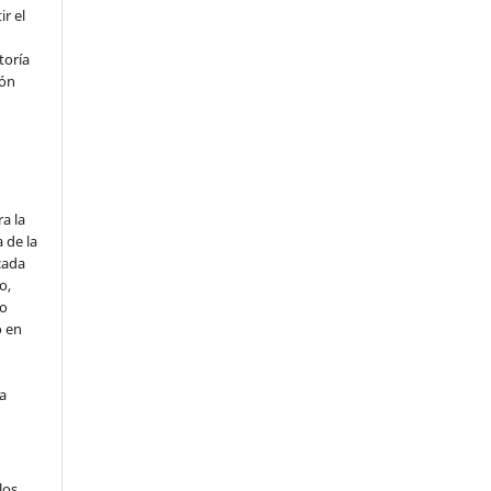
r el
toría
ión
o
a la
 de la
cada
o,
io
o en
ta
los