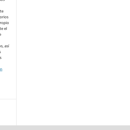
te
orios
propio
te el
e
s, así
s
s
en